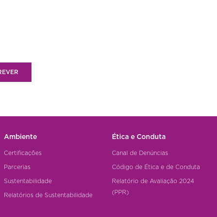
REVER
Ambiente
Ética e Conduta
Certificações
Canal de Denúncias
Parcerias
Código de Ética e de Conduta
Sustentabilidade
Relatório de Avaliação 2024
(PPR)
Relatórios de Sustentabilidade