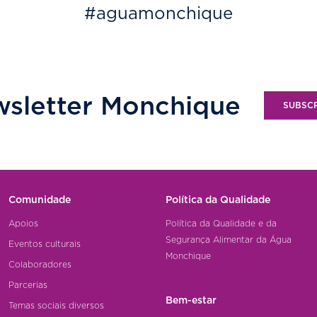
#aguamonchique
sletter Monchique
SUBSC
Comunidade
Política da Qualidade
Apoios
Política da Qualidade e da
Segurança Alimentar da Água
Eventos culturais
Monchique
Colaboradores
Parcerias
Bem-estar
Temas sociais diversos