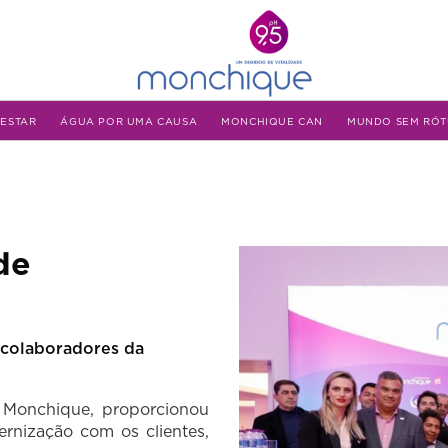
-ESTAR
ÁGUA POR UMA CAUSA
MONCHIQUE CAN
MUNDO SEM RÓT
de
 colaboradores da
Monchique, proporcionou
ternização com os
clientes,