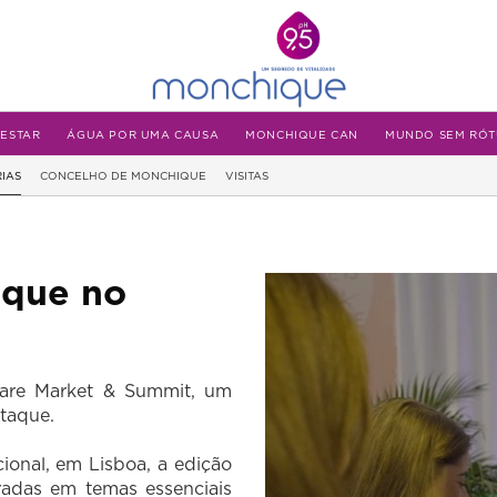
-ESTAR
ÁGUA POR UMA CAUSA
MONCHIQUE CAN
MUNDO SEM RÓT
IAS
CONCELHO DE MONCHIQUE
VISITAS
aque no
Care Market & Summit, um
taque.
ional, em Lisboa, a edição
radas em temas essenciais