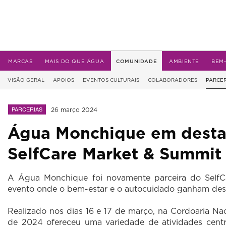
MARCAS
MAIS DO QUE ÁGUA
COMUNIDADE
AMBIENTE
BEM
VISÃO GERAL
APOIOS
EVENTOS CULTURAIS
COLABORADORES
PARCER
PARCERIAS
26 março 2024
Água Monchique em dest
SelfCare Market & Summit
A Água Monchique foi novamente parceira do Self
evento onde o bem-estar e o autocuidado ganham des
Realizado nos dias 16 e 17 de março, na Cordoaria Nac
de 2024 ofereceu uma variedade de atividades cent