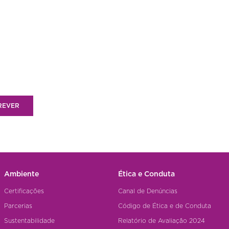
REVER
Ambiente
Ética e Conduta
Certificações
Canal de Denúncias
Parcerias
Código de Ética e de Conduta
Sustentabilidade
Relatório de Avaliação 2024