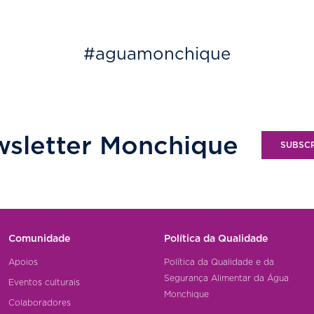
#aguamonchique
sletter Monchique
SUBSC
Comunidade
Política da Qualidade
Apoios
Política da Qualidade e da
Segurança Alimentar da Água
Eventos culturais
Monchique
Colaboradores