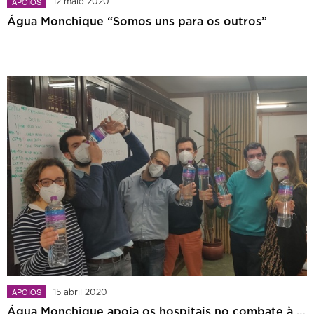
APOIOS
12 maio 2020
Água Monchique “Somos uns para os outros”
APOIOS
15 abril 2020
Água Monchique apoia os hospitais no combate à pandemia