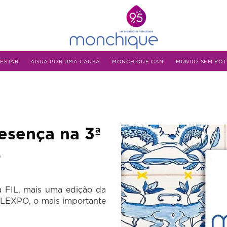
-ESTAR
ÁGUA POR UMA CAUSA
MONCHIQUE CAN
MUNDO SEM RÓT
esença na 3ª
4
na FIL, mais uma edição da
ALEXPO, o mais importante