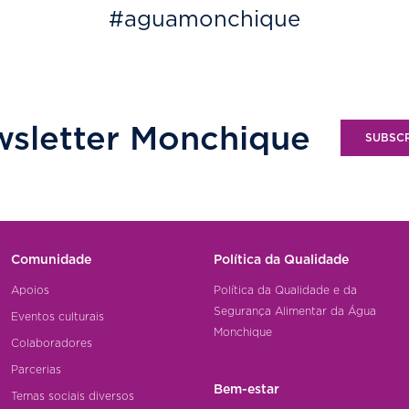
#aguamonchique
sletter Monchique
SUBSC
Comunidade
Política da Qualidade
Apoios
Política da Qualidade e da
Segurança Alimentar da Água
Eventos culturais
Monchique
Colaboradores
Parcerias
Bem-estar
Temas sociais diversos