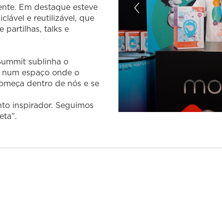
ente. Em destaque esteve
lável e reutilizável, que
partilhas, talks e
Summit sublinha o
, num espaço onde o
começa dentro de nós e se
nto inspirador. Seguimos
eta”.
1
2
3