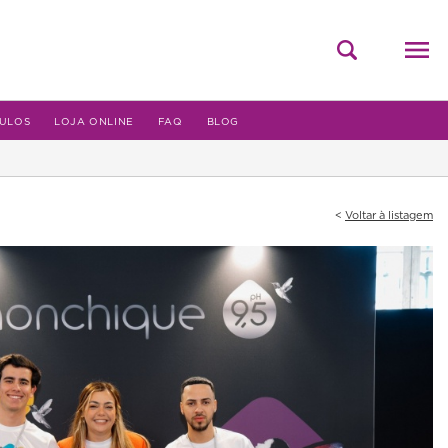
ULOS
LOJA ONLINE
FAQ
BLOG
Voltar à listagem