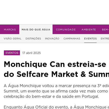
MARCAS
MAIS DO QUE ÁGUA
COMUNIDADE
AMBIENTE
BEM
VISÃO GERAL
DISTINÇÕES
INOVAÇÃO
CAMPANHAS
EVENTOS
ENTRE
EVENTOS
17 abril 2025
Monchique Can estreia-se 
do Selfcare Market & Sum
A Água Monchique voltou a marcar presença na 3ª edi
Summit, um evento que se afirma cada vez mais como
celebração do bem-estar e da saúde em Portugal.
Enquanto Água Oficial do evento, a Água Monchique e