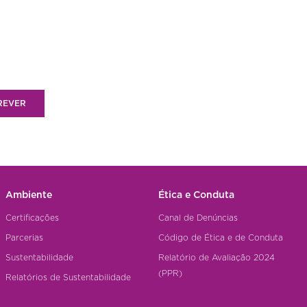
REVER
Ambiente
Ética e Conduta
Certificações
Canal de Denúncias
Parcerias
Código de Ética e de Conduta
Sustentabilidade
Relatório de Avaliação 2024
(PPR)
Relatórios de Sustentabilidade