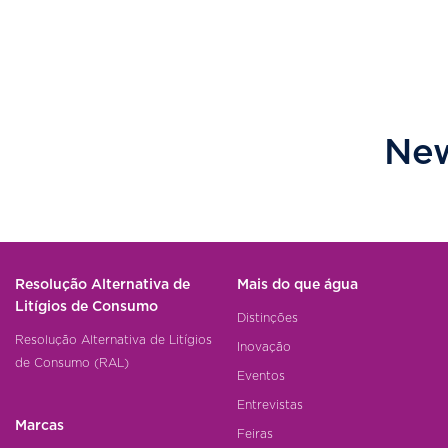
New
Resolução Alternativa de
Mais do que água
Litígios de Consumo
Distinções
Resolução Alternativa de Litígios
Inovação
de Consumo (RAL)
Eventos
Entrevistas
Marcas
Feiras