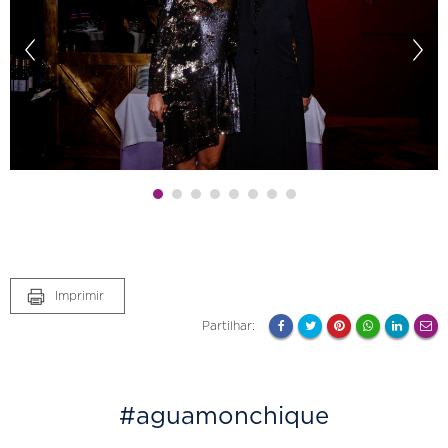
Imprimir
Partilhar:
#aguamonchique